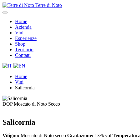
Terre di Noto
Home
Azienda
Vini
Esperienze
Shop
Territorio
Contatti
Home
Vini
Salicornia
DOP Moscato di Noto Secco
Salicornia
Vitigno:
Moscato di Noto secco
Gradazione:
13% vol
Temperatura 