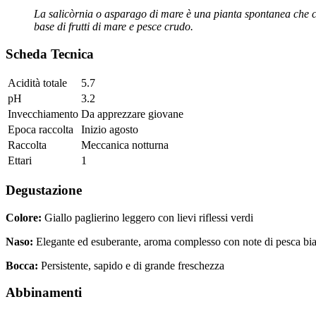
La salicòrnia o asparago di mare è una pianta spontanea che cre
base di frutti di mare e pesce crudo.
Scheda Tecnica
Acidità totale
5.7
pH
3.2
Invecchiamento
Da apprezzare giovane
Epoca raccolta
Inizio agosto
Raccolta
Meccanica notturna
Ettari
1
Degustazione
Colore:
Giallo paglierino leggero con lievi riflessi verdi
Naso:
Elegante ed esuberante, aroma complesso con note di pesca bian
Bocca:
Persistente, sapido e di grande freschezza
Abbinamenti